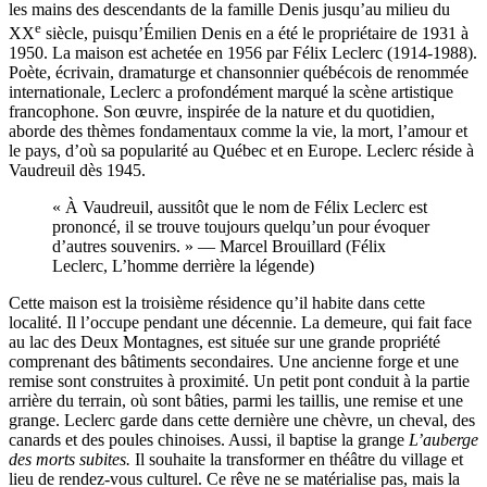
les mains des descendants de la famille Denis jusqu’au milieu du
e
XX
siècle, puisqu’Émilien Denis en a été le propriétaire de 1931 à
1950. La maison est achetée en 1956 par Félix Leclerc (1914-1988).
Poète, écrivain, dramaturge et chansonnier québécois de renommée
internationale, Leclerc a profondément marqué la scène artistique
francophone. Son œuvre, inspirée de la nature et du quotidien,
aborde des thèmes fondamentaux comme la vie, la mort, l’amour et
le pays, d’où sa popularité au Québec et en Europe. Leclerc réside à
Vaudreuil dès 1945.
« À Vaudreuil, aussitôt que le nom de Félix Leclerc est
prononcé, il se trouve toujours quelqu’un pour évoquer
d’autres souvenirs. » — Marcel Brouillard (Félix
Leclerc, L’homme derrière la légende)
Cette maison est la troisième résidence qu’il habite dans cette
localité. Il l’occupe pendant une décennie. La demeure, qui fait face
au lac des Deux Montagnes, est située sur une grande propriété
comprenant des bâtiments secondaires. Une ancienne forge et une
remise sont construites à proximité. Un petit pont conduit à la partie
arrière du terrain, où sont bâties, parmi les taillis, une remise et une
grange. Leclerc garde dans cette dernière une chèvre, un cheval, des
canards et des poules chinoises. Aussi, il baptise la grange
L’auberge
des morts subites.
Il souhaite la transformer en théâtre du village et
lieu de rendez-vous culturel. Ce rêve ne se matérialise pas, mais la