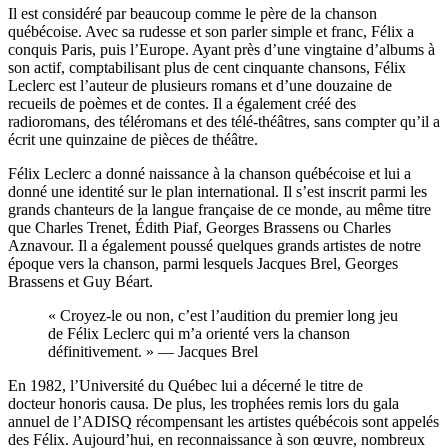
Il est considéré par beaucoup comme le père de la chanson
québécoise. Avec sa rudesse et son parler simple et franc, Félix a
conquis Paris, puis l’Europe. Ayant près d’une vingtaine d’albums à
son actif, comptabilisant plus de cent cinquante chansons, Félix
Leclerc est l’auteur de plusieurs romans et d’une douzaine de
recueils de poèmes et de contes. Il a également créé des
radioromans, des téléromans et des télé-théâtres, sans compter qu’il a
écrit une quinzaine de pièces de théâtre.
Félix Leclerc a donné naissance à la chanson québécoise et lui a
donné une identité sur le plan international. Il s’est inscrit parmi les
grands chanteurs de la langue française de ce monde, au même titre
que Charles Trenet, Édith Piaf, Georges Brassens ou Charles
Aznavour. Il a également poussé quelques grands artistes de notre
époque vers la chanson, parmi lesquels Jacques Brel, Georges
Brassens et Guy Béart.
« Croyez-le ou non, c’est l’audition du premier long jeu
de Félix Leclerc qui m’a orienté vers la chanson
définitivement. » — Jacques Brel
En 1982, l’Université du Québec lui a décerné le titre de
docteur honoris causa. De plus, les trophées remis lors du gala
annuel de l’ADISQ récompensant les artistes québécois sont appelés
des Félix. Aujourd’hui, en reconnaissance à son œuvre, nombreux