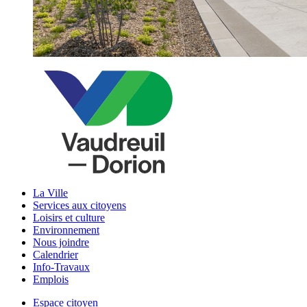
La Ville
Services aux citoyens
Loisirs et culture
Environnement
Nous joindre
Calendrier
Info-Travaux
Emplois
Espace citoyen